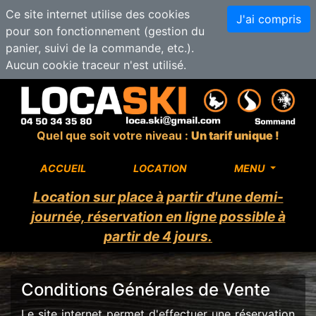
Ce site internet utilise des cookies
J'ai compris
pour son fonctionnement (gestion du
panier, suivi de la commande, etc.).
Aucun cookie traceur n'est utilisé.
Quel que soit votre niveau :
Un tarif unique !
ACCUEIL
LOCATION
MENU
Location sur place à partir d'une demi-
journée, réservation en ligne possible à
partir de 4 jours.
Conditions Générales de Vente
Le site internet permet d'effectuer une réservation