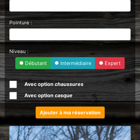
Pointure :
Niveau :
Débutant
Intermédiaire
Expert
Avec option
chaussures
Avec option
casque