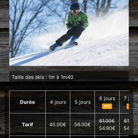
Taille des skis : 1m à 1m40
6 jours
7 jour
Durée
4 jours
5 jours
10%
10%
61.00€
61.00
Tarif
45.00€
56.00€
54.90€
54.90