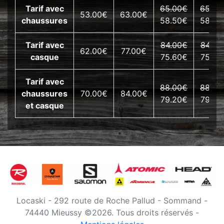
Tarif avec
65.00€
65.00
53.00€
63.00€
chaussures
58.50€
58.50
Tarif avec
84.00€
84.00
62.00€
77.00€
casque
75.60€
75.60
Tarif avec
88.00€
88.00
chaussures
70.00€
84.00€
79.20€
79.20
et casque
Locaski - 292 route de Roche Pallud - Sommand -
74440 Mieussy ©2026. Tous droits réservés -