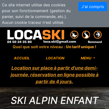
Ce site internet utilise des cookies
J'ai compris
pour son fonctionnement (gestion du
panier, suivi de la commande, etc.).
Aucun cookie traceur n'est utilisé.
Quel que soit votre niveau :
Un tarif unique !
ACCUEIL
LOCATION
MENU
Location sur place à partir d'une demi-
journée, réservation en ligne possible à
partir de 4 jours.
SKI ALPIN ENFANT